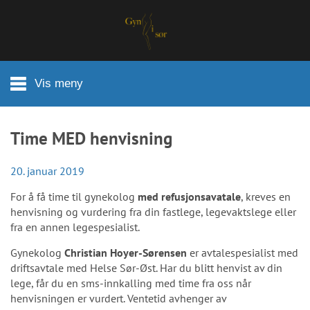
Hopp til hovedinnhold
Vis meny
Time MED henvisning
20. januar 2019
For å få time til gynekolog
med
refusjonsavatale
, kreves en
henvisning og vurdering fra din fastlege, legevaktslege eller
fra en annen legespesialist.
Gynekolog
Christian Hoyer-Sørensen
er avtalespesialist med
driftsavtale med Helse Sør-Øst. Har du blitt henvist av din
lege, får du en sms-innkalling med time fra oss når
henvisningen er vurdert. Ventetid avhenger av