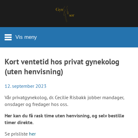
Hopp til hovedinnhold
Vis meny
Kort ventetid hos privat gynekolog
(uten henvisning)
12. september 2023
Vår privatgynekolog, dr. Cecilie Risbakk jobber mandager,
onsdager og fredager hos oss.
Her kan du få rask time uten henvisning, og selv bestille
timer direkte.
Se prisliste
her