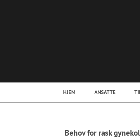
Hopp til hovedinnhold
HJEM
ANSATTE
TI
Behov for rask gynekol